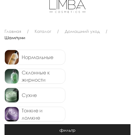
Главная
Каталог
Домашний уход
Шампуни
Нормальные
Склонные к
жирности
Сухие
Тонкие и
ломкие
фильтр